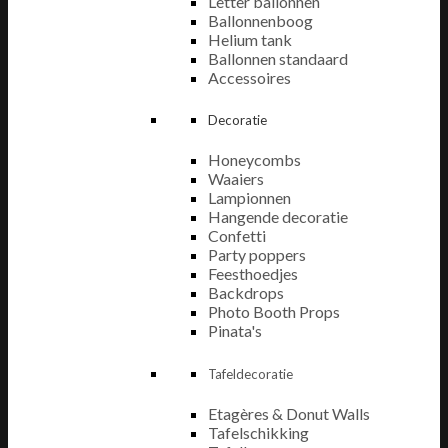
Letter ballonnen
Ballonnenboog
Helium tank
Ballonnen standaard
Accessoires
Decoratie
Honeycombs
Waaiers
Lampionnen
Hangende decoratie
Confetti
Party poppers
Feesthoedjes
Backdrops
Photo Booth Props
Pinata's
Tafeldecoratie
Etagères & Donut Walls
Tafelschikking