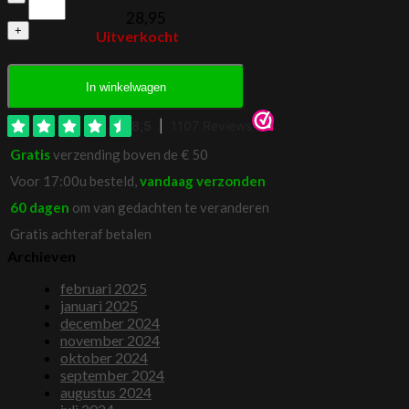
35
28,95
Centimeter
Uitverkocht
aantal
In winkelwagen
Gratis
verzending boven de € 50
Voor 17:00u besteld,
vandaag verzonden
60 dagen
om van gedachten te veranderen
Gratis achteraf betalen
Archieven
februari 2025
januari 2025
december 2024
november 2024
oktober 2024
september 2024
augustus 2024