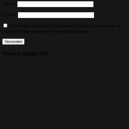
Naam
*
E-mail
*
Mijn naam, e-mail en site opslaan in deze browser voor de
volgende keer wanneer ik een reactie plaats.
Andere suggesties…