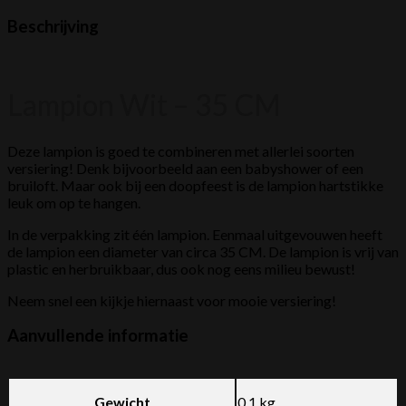
Beschrijving
Lampion Wit – 35 CM
Deze lampion is goed te combineren met allerlei soorten
versiering! Denk bijvoorbeeld aan een babyshower of een
bruiloft. Maar ook bij een doopfeest is de lampion hartstikke
leuk om op te hangen.
In de verpakking zit één lampion. Eenmaal uitgevouwen heeft
de lampion een diameter van circa 35 CM. De lampion is vrij van
plastic en herbruikbaar, dus ook nog eens milieu bewust!
Neem snel een kijkje hiernaast voor mooie versiering!
Aanvullende informatie
Gewicht
0,1 kg