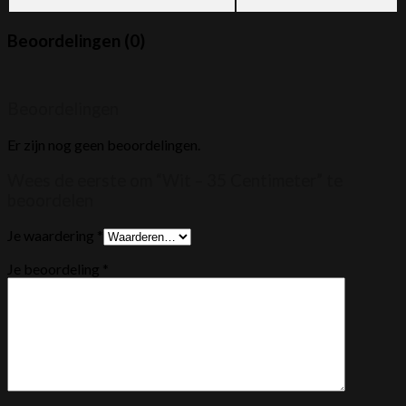
Beoordelingen (0)
Beoordelingen
Er zijn nog geen beoordelingen.
Wees de eerste om “Wit – 35 Centimeter” te
beoordelen
Je waardering
*
Je beoordeling
*