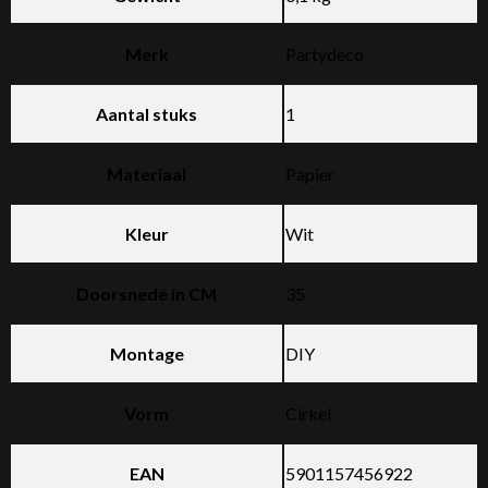
Merk
Partydeco
Aantal stuks
1
Materiaal
Papier
Kleur
Wit
Doorsnede in CM
35
Montage
DIY
Vorm
Cirkel
EAN
5901157456922