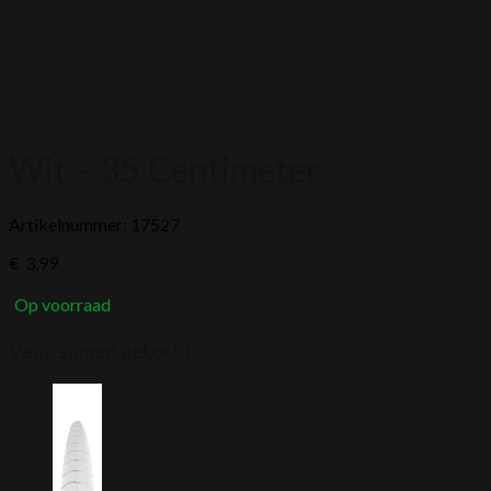
Wit – 35 Centimeter
Artikelnummer: 17527
€
3,99
Op voorraad
Vaak samen gekocht: