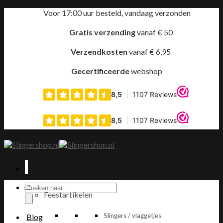
Ga
Voor 17:00 uur besteld, vandaag verzonden
naar
inhoud
Gratis verzending
vanaf € 50
Verzendkosten
vanaf € 6,95
Gecertificeerde
webshop
Producten
Feestartikelen
zoeken
Slingers / vlaggetjes
Blog