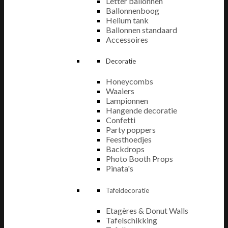
Letter ballonnen
Ballonnenboog
Helium tank
Ballonnen standaard
Accessoires
Decoratie
Honeycombs
Waaiers
Lampionnen
Hangende decoratie
Confetti
Party poppers
Feesthoedjes
Backdrops
Photo Booth Props
Pinata's
Tafeldecoratie
Etagères & Donut Walls
Tafelschikking