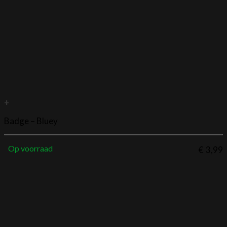
+
Badge – Bluey
Op voorraad
€
3,99