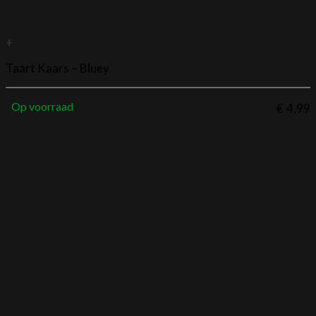
+
Taart Kaars – Bluey
Op voorraad
€
4,99