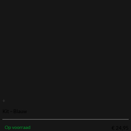
+
Kit – Blauw
Op voorraad
€
24,95