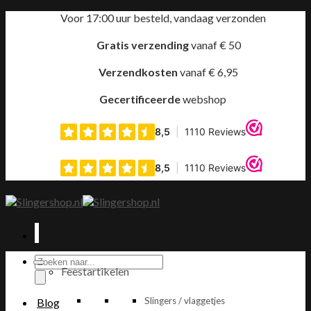
Ga
Voor 17:00 uur besteld, vandaag verzonden
naar
inhoud
Gratis verzending
vanaf € 50
Verzendkosten
vanaf € 6,95
Gecertificeerde
webshop
Producten
Feestartikelen
zoeken
Slingers / vlaggetjes
Blog