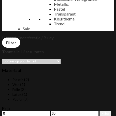
Metallic
Pastel
Transparant
Kleurthema
Trend
Sale
Home
/
Kinderfeestje
/
Bluey
Filter
Gesorteerd
Toont alle 13 resultaten
op
populariteit
Materiaal
(2)
Plastic
(1)
Was
(2)
Folie
(1)
Latex
(7)
Papier
Prijs
Min.
Max.
Filter