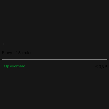
+
Bluey – 16 stuks
Op voorraad
€
3,99