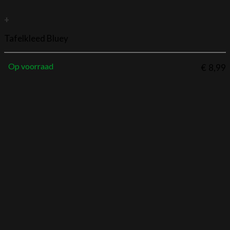
+
Tafelkleed Bluey
Op voorraad
€
8,99