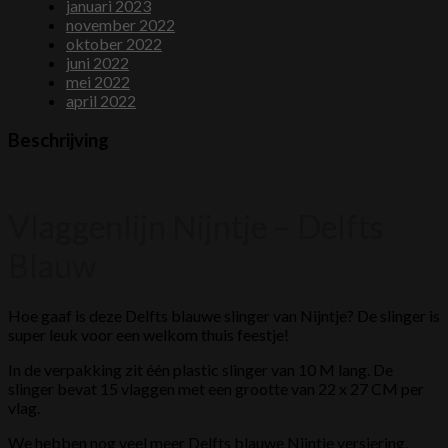
januari 2023
november 2022
oktober 2022
juni 2022
mei 2022
april 2022
Beschrijving
Vlaggenlijn Nijntje – Delfts
Blauw
Hoe gaaf is deze Delfts blauwe slinger van Nijntje? De slinger is
super leuk voor een welkom thuis feestje!
In de verpakking zit één plastic slinger van 10 M lang. De
slinger bevat 15 vlaggen met een grootte van 22 x 27 CM per
vlag.
We hebben nog veel meer Delfts blauwe Nijntje versiering.