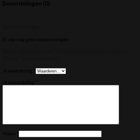
Beoordelingen (0)
Beoordelingen
Er zijn nog geen beoordelingen.
Wees de eerste om “Vlaggenlijn Nijntje – Delfts
Blauw” te beoordelen
Je waardering
*
Je beoordeling
*
Naam
*