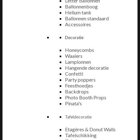
Letter ballonnen
Ballonnenboog
Helium tank
Ballonnen standaard
Accessoires
Decoratie
Honeycombs
Waaiers
Lampionnen
Hangende decoratie
Confetti
Party poppers
Feesthoedjes
Backdrops
Photo Booth Props
Pinata's
Tafeldecoratie
Etagères & Donut Walls
Tafelschikking