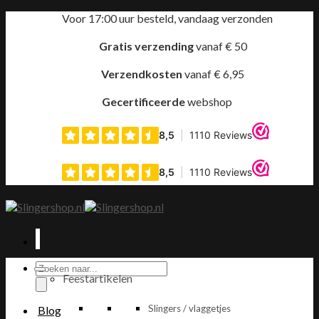
Ga
Voor 17:00 uur besteld, vandaag verzonden
naar
inhoud
Gratis verzending
vanaf € 50
Verzendkosten
vanaf € 6,95
Gecertificeerde
webshop
Producten
Feestartikelen
zoeken
Slingers / vlaggetjes
Blog