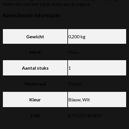
Neem dus snel een kijkje onderaan de pagina!
Aanvullende informatie
Gewicht
0,200 kg
Merk
Haza
Aantal stuks
1
Materiaal
Plastic
Kleur
Blauw, Wit
EAN
8711319363855