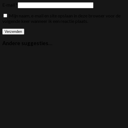
E-mail
*
Mijn naam, e-mail en site opslaan in deze browser voor de
volgende keer wanneer ik een reactie plaats.
Andere suggesties…