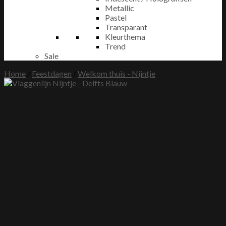
Metallic
Pastel
Transparant
Kleurthema
Trend
Sale
Home
/
Feestdagen
/
Welkom thuis - Nijntje