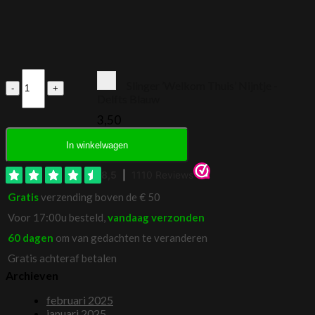
Vlaggenlijn
Slinger ’Welkom Thuis’ Nijntje -
Nijntje
Delfts Blauw
-
Delfts
3,50
Blauw
aantal
In winkelwagen
Gratis
verzending boven de € 50
Voor 17:00u besteld,
vandaag verzonden
60 dagen
om van gedachten te veranderen
Gratis achteraf betalen
Archieven
februari 2025
januari 2025