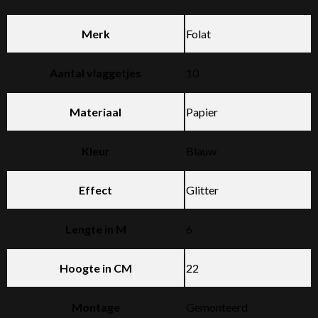
Merk
Folat
Aantal vlaggetjes
10
Materiaal
Papier
Kleur
Blauw
Effect
Glitter
Lengte in M
6
Hoogte in CM
22
Montage
Gemonteerd