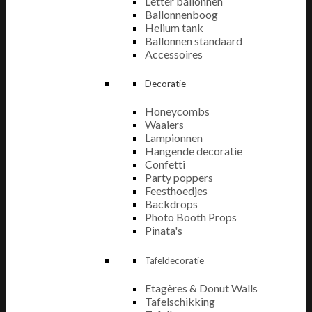
Letter ballonnen
Ballonnenboog
Helium tank
Ballonnen standaard
Accessoires
Decoratie
Honeycombs
Waaiers
Lampionnen
Hangende decoratie
Confetti
Party poppers
Feesthoedjes
Backdrops
Photo Booth Props
Pinata's
Tafeldecoratie
Etagères & Donut Walls
Tafelschikking