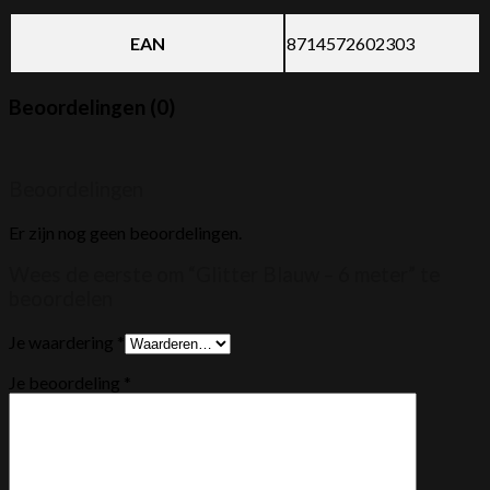
EAN
8714572602303
Beoordelingen (0)
Beoordelingen
Er zijn nog geen beoordelingen.
Wees de eerste om “Glitter Blauw – 6 meter” te
beoordelen
Je waardering
*
Je beoordeling
*