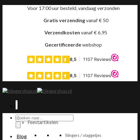
Ga
Voor 17:00 uur besteld, vandaag verzonden
naar
inhoud
Gratis verzending
vanaf € 50
Verzendkosten
vanaf € 6,95
Gecertificeerde
webshop
Producten
Feestartikelen
zoeken
Slingers / vlaggetjes
Blog