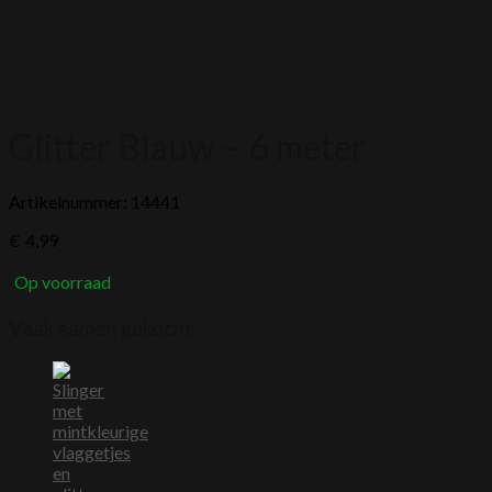
Glitter Blauw – 6 meter
Artikelnummer: 14441
€
4,99
Op voorraad
Vaak samen gekocht: