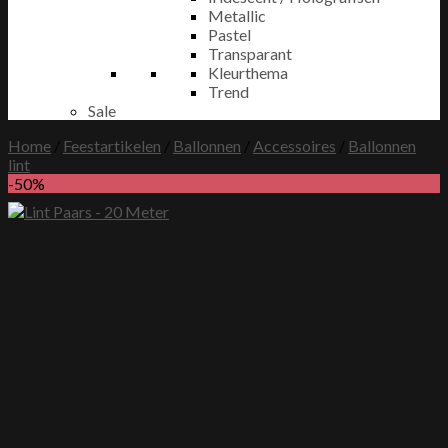
Metallic
Pastel
Transparant
Kleurthema
Trend
Sale
Home
/
Feestartikelen
/
Ballonnen
/
Accessoires
/
Ballonnen
lint
-50%