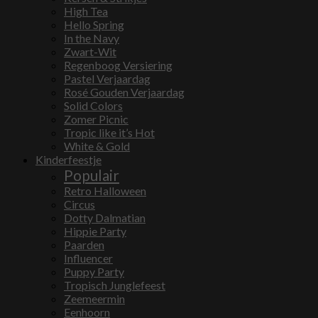
High Tea
Hello Spring
In the Navy
Zwart-Wit
Regenboog Versiering
Pastel Verjaardag
Rosé Gouden Verjaardag
Solid Colors
Zomer Picnic
Tropic like it’s Hot
White & Gold
Kinderfeestje
Populair
Retro Halloween
Circus
Dotty Dalmatian
Hippie Party
Paarden
Influencer
Puppy Party
Tropisch Junglefeest
Zeemeermin
Eenhoorn