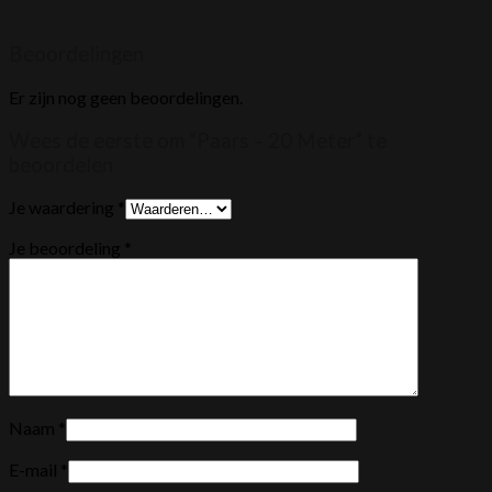
Beoordelingen
Er zijn nog geen beoordelingen.
Wees de eerste om “Paars – 20 Meter” te
beoordelen
Je waardering
*
Je beoordeling
*
Naam
*
E-mail
*