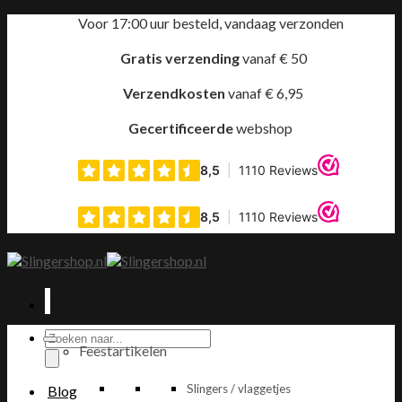
Ga
Voor 17:00 uur besteld, vandaag verzonden
naar
inhoud
Gratis verzending
vanaf € 50
Verzendkosten
vanaf € 6,95
Gecertificeerde
webshop
Producten
Feestartikelen
zoeken
Slingers / vlaggetjes
Blog