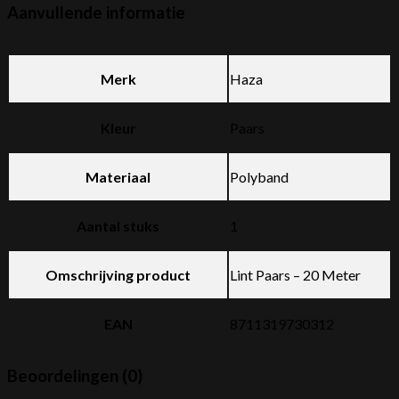
Aanvullende informatie
Merk
Haza
Kleur
Paars
Materiaal
Polyband
Aantal stuks
1
Omschrijving product
Lint Paars – 20 Meter
EAN
8711319730312
Beoordelingen (0)