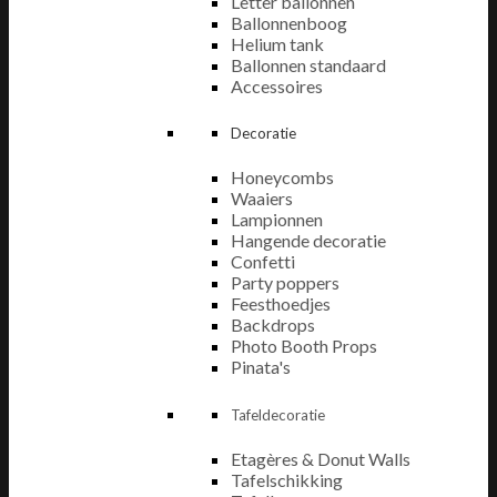
Letter ballonnen
Ballonnenboog
Helium tank
Ballonnen standaard
Accessoires
Decoratie
Honeycombs
Waaiers
Lampionnen
Hangende decoratie
Confetti
Party poppers
Feesthoedjes
Backdrops
Photo Booth Props
Pinata's
Tafeldecoratie
Etagères & Donut Walls
Tafelschikking