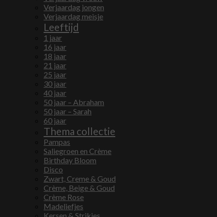
Verjaardag jongen
Verjaardag meisje
Leeftijd
1 jaar
16 jaar
18 jaar
21 jaar
25 jaar
30 jaar
40 jaar
50 jaar – Abraham
50 jaar – Sarah
60 jaar
Thema collectie
Pampas
Saliegroen en Crème
Birthday Bloom
Disco
Zwart, Creme & Goud
Crème, Beige & Goud
Crème Rose
Madeliefjes
Kersen & Strikjes