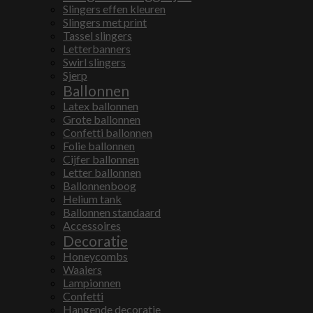
Slingers effen kleuren
Slingers met print
Tassel slingers
Letterbanners
Swirl slingers
Sjerp
Ballonnen
Latex ballonnen
Grote ballonnen
Confetti ballonnen
Folie ballonnen
Cijfer ballonnen
Letter ballonnen
Ballonnenboog
Helium tank
Ballonnen standaard
Accessoires
Decoratie
Honeycombs
Waaiers
Lampionnen
Confetti
Hangende decoratie