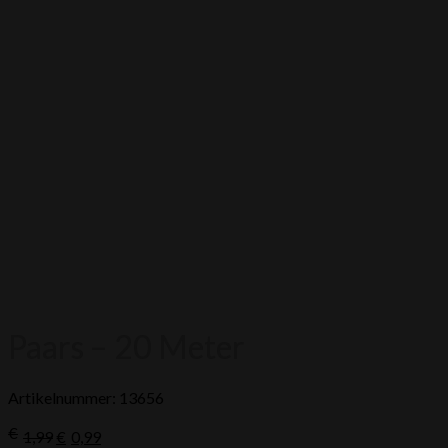
Paars – 20 Meter
Artikelnummer: 13656
Oorspronkelijke
Huidige
€
1,99
€
0,99