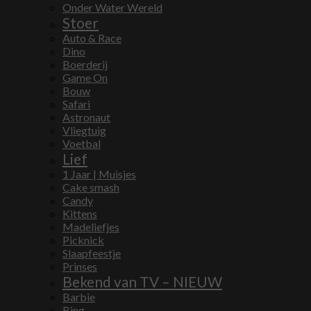
Onder Water Wereld
Stoer
Auto & Race
Dino
Boerderij
Game On
Bouw
Safari
Astronaut
Vliegtuig
Voetbal
Lief
1 Jaar | Muisjes
Cake smash
Candy
Kittens
Madeliefjes
Picknick
Slaapfeestje
Prinses
Bekend van TV – NIEUW
Barbie
Bing