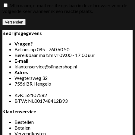
Mijn naam, e-mail en site opslaan in deze browser voor de
volgende keer wanneer ik een reactie plaats.
Bedrijfsgegevens
Vragen?
Bel ons op
085 - 760 60 50
Bereikbaar ma t/m vr 09:00 - 17:00 uur
E-mail
klantenservice@slingershop.nl
Adres
Wegtersweg 32
7556 BR Hengelo
KvK: 52107582
BTW: NL001748412B93
Klantenservice
Bestellen
Betalen
Verzendkosten