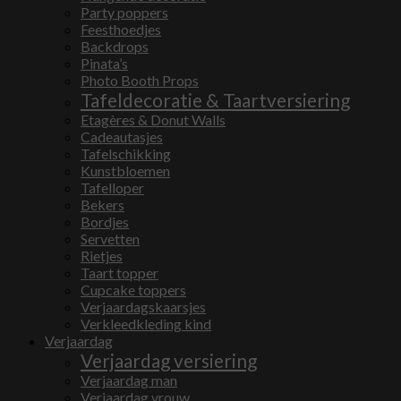
Party poppers
Feesthoedjes
Backdrops
Pinata’s
Photo Booth Props
Tafeldecoratie & Taartversiering
Etagères & Donut Walls
Cadeautasjes
Tafelschikking
Kunstbloemen
Tafelloper
Bekers
Bordjes
Servetten
Rietjes
Taart topper
Cupcake toppers
Verjaardagskaarsjes
Verkleedkleding kind
Verjaardag
Verjaardag versiering
Verjaardag man
Verjaardag vrouw