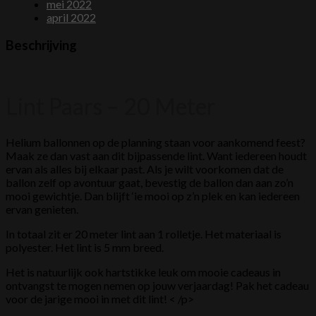
mei 2022
april 2022
Beschrijving
Lint Paars – 20 Meter
Helium ballonnen op de planning staan voor aankomend feest?
Maak ze dan vast aan dit bijpassende lint. Want iedereen houdt
ervan als alles bij elkaar past. Als je wilt voorkomen dat de
ballon zelf op avontuur gaat, bevestig de ballon dan aan zo’n
mooi gewichtje. Dan blijft ‘ie mooi op z’n plek en kan iedereen
ervan genieten.
In totaal zit er 20 meter lint aan 1 rolletje. Het materiaal is
polyester. Het lint is 5 mm breed.
Het is natuurlijk ook hartstikke leuk om mooie cadeaus in
ontvangst te mogen nemen op jouw verjaardag! Pak het cadeau
voor de jarige mooi in met dit lint! < /p>