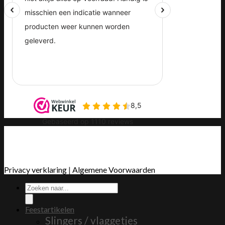
Privacy verklaring
|
Algemene Voorwaarden
Producten
zoeken
Feestartikelen
Slingers / vlaggetjes