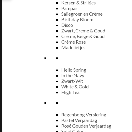
Kersen & Strikjes
Pampas
Saliegroen en Crème
Birthday Bloom
Disco
Zwart, Creme & Goud
Crème, Beige & Goud
Crème Rose
Madeliefjes
Hello Spring
In the Navy
Zwart-Wit
White & Gold
High Tea
Regenboog Versiering
Pastel Verjaardag
Rosé Gouden Verjaardag
Solid Colors