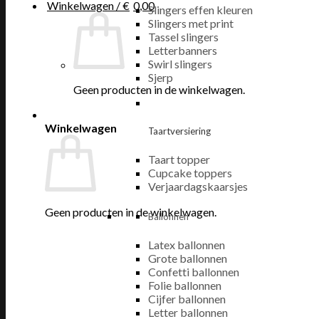
Winkelwagen /
€
0,00
Slingers effen kleuren
Slingers met print
Tassel slingers
Letterbanners
Swirl slingers
Sjerp
Geen producten in de winkelwagen.
Winkelwagen
Taartversiering
Taart topper
Cupcake toppers
Verjaardagskaarsjes
Geen producten in de winkelwagen.
Ballonnen
Latex ballonnen
Grote ballonnen
Confetti ballonnen
Folie ballonnen
Cijfer ballonnen
Letter ballonnen