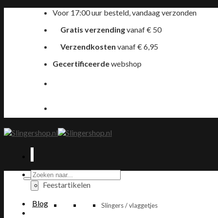
Ga
Voor 17:00 uur besteld, vandaag verzonden
naar
Gratis verzending
vanaf € 50
inhoud
Verzendkosten
vanaf € 6,95
Gecertificeerde
webshop
Producten
zoeken
Feestartikelen
Blog
Slingers / vlaggetjes