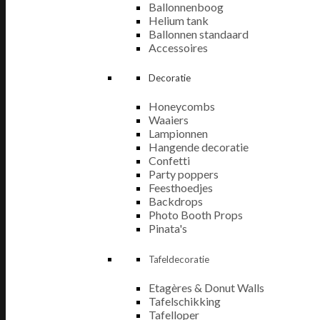
Ballonnenboog
Helium tank
Ballonnen standaard
Accessoires
Decoratie
Honeycombs
Waaiers
Lampionnen
Hangende decoratie
Confetti
Party poppers
Feesthoedjes
Backdrops
Photo Booth Props
Pinata's
Tafeldecoratie
Etagères & Donut Walls
Tafelschikking
Tafelloper