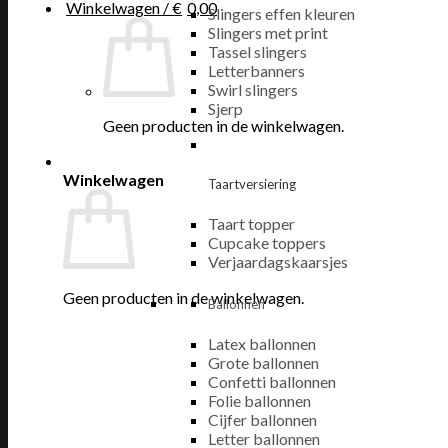
Winkelwagen /
€
0,00
Slingers effen kleuren
Slingers met print
Tassel slingers
Letterbanners
Swirl slingers
Sjerp
Geen producten in de winkelwagen.
Winkelwagen
Taartversiering
Taart topper
Cupcake toppers
Verjaardagskaarsjes
Geen producten in de winkelwagen.
Ballonnen
Latex ballonnen
Grote ballonnen
Confetti ballonnen
Folie ballonnen
Cijfer ballonnen
Letter ballonnen