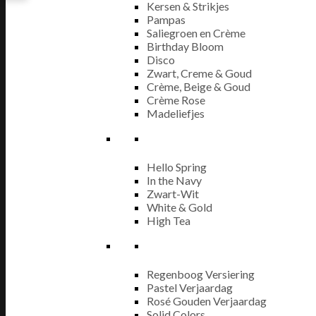
Kersen & Strikjes
Pampas
Saliegroen en Crème
Birthday Bloom
Disco
Zwart, Creme & Goud
Crème, Beige & Goud
Crème Rose
Madeliefjes
Hello Spring
In the Navy
Zwart-Wit
White & Gold
High Tea
Regenboog Versiering
Pastel Verjaardag
Rosé Gouden Verjaardag
Solid Colors