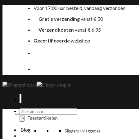
Ga
Voor 17:00 uur besteld, vandaag verzonden
naar
Gratis verzending
vanaf € 50
inhoud
Verzendkosten
vanaf € 6,95
Gecertificeerde
webshop
Producten
zoeken
Feestartikelen
Blog
Slingers / vlaggetjes