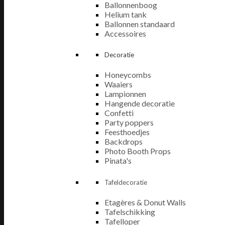
Ballonnenboog
Helium tank
Ballonnen standaard
Accessoires
Decoratie
Honeycombs
Waaiers
Lampionnen
Hangende decoratie
Confetti
Party poppers
Feesthoedjes
Backdrops
Photo Booth Props
Pinata's
Tafeldecoratie
Etagères & Donut Walls
Tafelschikking
Tafelloper