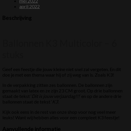
mei 2022
april 2022
Beschrijving
Ballonnen K3 Multicolor – 6
stuks
Geef een feestje die jouw kleine niet snel zal vergeten. En dit
doe je met een thema waar hij of zij weg van is. Zoals K3!
In de verpakking zitten zes ballonnen. De ballonnen zijn
gemaakt van latex en ze zijn 23 CM groot. Op drie ballonnen
staat de tekst ‘
Dit is jouw verjaardag!!!
‘ en op de andere drie
ballonnen staat de tekst ‘
K3
‘.
Kijk ook eens in de rest van onze shop voor nog veel meer
leuks! Want wij hebben alles voor een compleet K3 feestje!
Aanvullende informatie