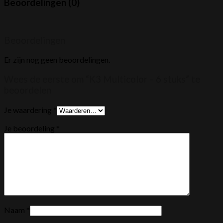
Beoordelingen (0)
Beoordelingen
Er zijn nog geen beoordelingen.
Wees de eerste om “K3 Multicolor – 6 stuks” te
beoordelen
Je waardering
*
Je beoordeling
*
Naam
*