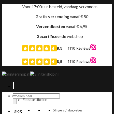
Ga
Voor 17:00 uur besteld, vandaag verzonden
naar
inhoud
Gratis verzending
vanaf € 50
Verzendkosten
vanaf € 6,95
Gecertificeerde
webshop
Producten
Feestartikelen
zoeken
Slingers / vlaggetjes
Blog