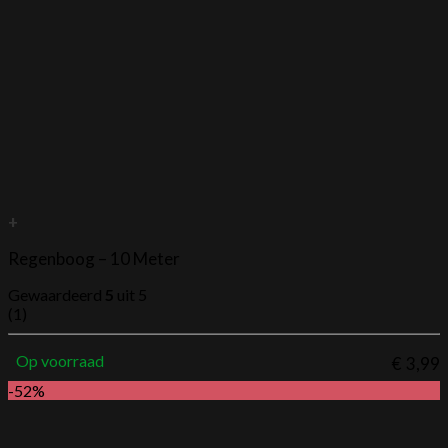
+
Regenboog – 10 Meter
Gewaardeerd
5
uit 5
(1)
Op voorraad
€
3,99
-52%