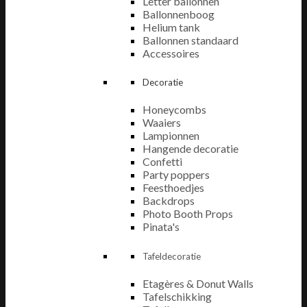
Letter ballonnen
Ballonnenboog
Helium tank
Ballonnen standaard
Accessoires
Decoratie
Honeycombs
Waaiers
Lampionnen
Hangende decoratie
Confetti
Party poppers
Feesthoedjes
Backdrops
Photo Booth Props
Pinata's
Tafeldecoratie
Etagères & Donut Walls
Tafelschikking