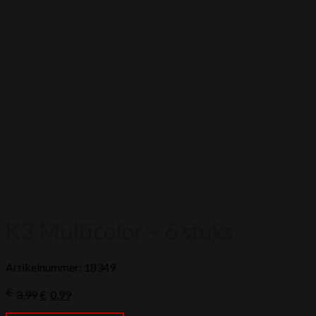
K3 Multicolor – 6 stuks
Artikelnummer: 18349
Oorspronkelijke
Huidige
€
3,99
€
0,99
prijs
prijs