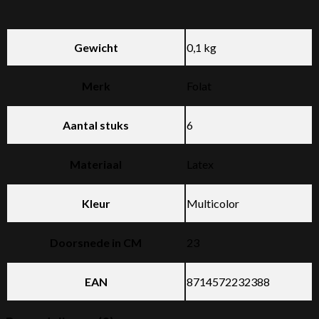
Gewicht
0,1 kg
Merk
Folat
Aantal stuks
6
Materiaal
Latex
Kleur
Multicolor
Doorsnede in CM
23
EAN
8714572232388