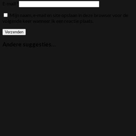
E-mail
*
Mijn naam, e-mail en site opslaan in deze browser voor de
volgende keer wanneer ik een reactie plaats.
Andere suggesties…