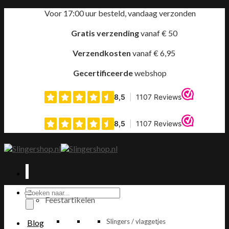
Ga
Voor 17:00 uur besteld, vandaag verzonden
naar
inhoud
Gratis verzending
vanaf € 50
Verzendkosten
vanaf € 6,95
Gecertificeerde
webshop
Producten
Feestartikelen
zoeken
Slingers / vlaggetjes
Blog