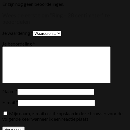
Er zijn nog geen beoordelingen.
Wees de eerste om “Ring – 28 centimeter” te
beoordelen
Je waardering
*
Je beoordeling
*
Naam
*
E-mail
*
Mijn naam, e-mail en site opslaan in deze browser voor de
volgende keer wanneer ik een reactie plaats.