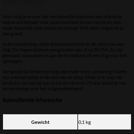
centimeter
Hoe zorg je ervoor dat een huwelijksaanzoek een blijvende
indruk achterlaat? Het juiste moment en een mooie locatie…
maar natuurlijk ook mooie versiering! Met deze ringen zit je
dan goed!
In de verpakking zitten drie honeycombs in de vorm van een
ring. De ringen hebben een grootte van circa 28 CM. Ze zijn
gemaakt van papier en aan de bovenkant zit een ring voor het
ophangen.
Verspreid de liefde met nog vele meer feest versiering! Neem
dus snel een kijkje in de rest van de shop. Maar ook voor de
bruilofts versiering kan je bij ons terecht. Of wat dacht je van
de versiering voor het vrijgezellenfeest?
Aanvullende informatie
Gewicht
0,1 kg