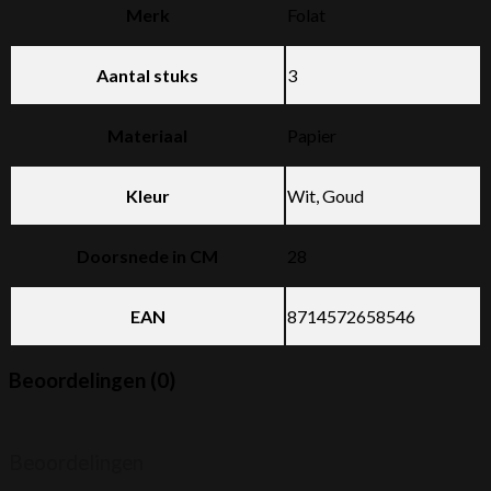
Merk
Folat
Aantal stuks
3
Materiaal
Papier
Kleur
Wit, Goud
Doorsnede in CM
28
EAN
8714572658546
Beoordelingen (0)
Beoordelingen