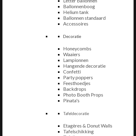
Letter ballonnen
Ballonnenboog
Helium tank
Ballonnen standaard
Accessoires
Decoratie
Honeycombs
Waaiers
Lampionnen
Hangende decoratie
Confetti
Party poppers
Feesthoedjes
Backdrops
Photo Booth Props
Pinata's
Tafeldecoratie
Etagères & Donut Walls
Tafelschikking