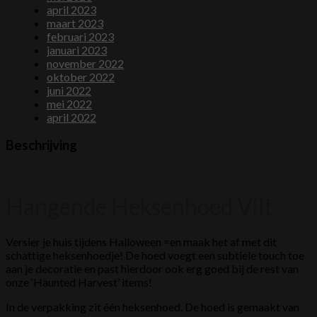
april 2023
maart 2023
februari 2023
januari 2023
november 2022
oktober 2022
juni 2022
mei 2022
april 2022
Beschrijving
Hangende Heksenhoed Vilt
Versier je huis tijdens Halloween =en maak het af met dit
schattige heksenhoedje! De hoed voegt een subtiele touch toe
aan je decoratie en past hierdoor ook erg goed bij de rest van
onze ‘Haunted Harvest’ items!
In de verpakking zit één heksenhoed. De hoed is gemaakt van