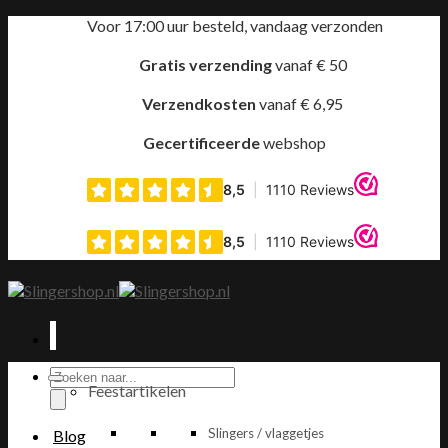
Ga
Voor 17:00 uur besteld, vandaag verzonden
naar
inhoud
Gratis verzending
vanaf € 50
Verzendkosten
vanaf € 6,95
Gecertificeerde
webshop
Producten
Feestartikelen
zoeken
Slingers / vlaggetjes
Blog