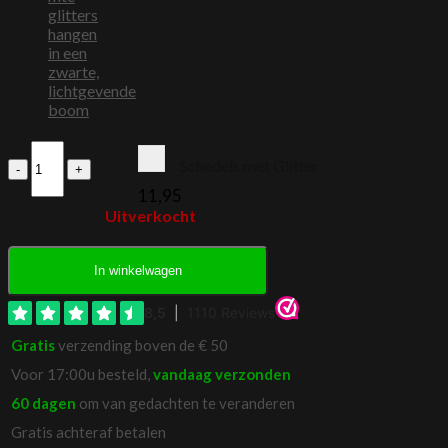
Heksenhoed
Schedels met Glitter
Vilt
aantal
11,95
Uitverkocht
In winkelwagen
Gratis
verzending boven de € 50
Voor 17:00u besteld,
vandaag verzonden
60 dagen
om van gedachten te veranderen
Gratis achteraf betalen