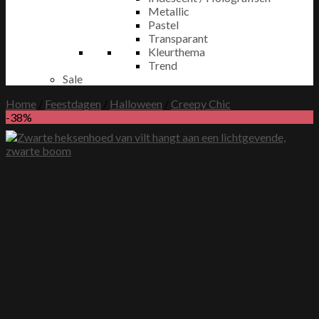
Metallic
Pastel
Transparant
Kleurthema
Trend
Sale
Home
/
Feestdagen
/
Halloween
/
Creepy Chic
-38%