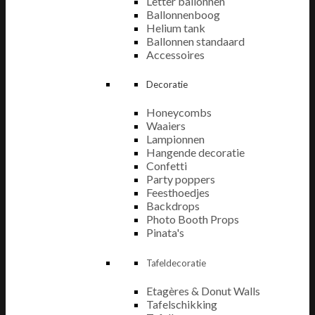
Letter ballonnen
Ballonnenboog
Helium tank
Ballonnen standaard
Accessoires
Decoratie
Honeycombs
Waaiers
Lampionnen
Hangende decoratie
Confetti
Party poppers
Feesthoedjes
Backdrops
Photo Booth Props
Pinata's
Tafeldecoratie
Etagères & Donut Walls
Tafelschikking