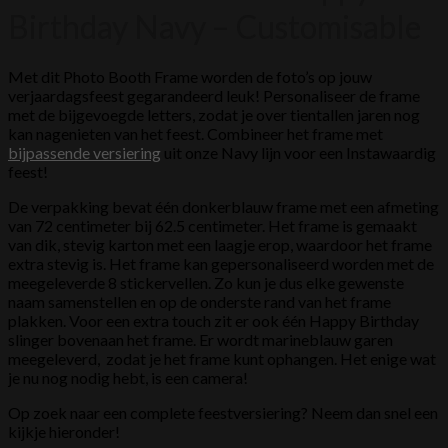
Birthday Navy – Customisable
Met dit Photo Booth Frame worden de foto’s op jouw
verjaardagsfeest gegarandeerd leuk! Personaliseer de frame
met de bijgevoegde letters, zodat je over tientallen jaren nog
kan nagenieten van het feest. Combineer het frame met
bijpassende versiering
uit onze Navy lijn voor een Instawaardig
feest!
De verpakking bevat één donkerblauw frame met een afmeting
van 72 centimeter bij 62.5 centimeter. Het frame is gemaakt
van dik, stevig karton met een laagje erop, waardoor het frame
extra stevig is. Het frame kan gepersonaliseerd worden met de
meegeleverde 8 stickervellen. Zo kun je dus elke gewenste
naam samenstellen en op de onderste rand van het frame
plakken. Voor een extra touch zit er ook één Happy Birthday
slinger bovenaan het frame. Er wordt marineblauw garen
meegeleverd, zodat je het frame kunt ophangen. Het enige wat
je nu nog nodig hebt, is een camera!
Op zoek naar een complete feestversiering? Neem dan snel een
kijkje hieronder!