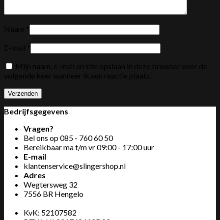
Naam
*
E-mail
*
Mijn naam, e-mail en site opslaan in deze browser voor de
volgende keer wanneer ik een reactie plaats.
Bedrijfsgegevens
Vragen?
Bel ons op
085 - 760 60 50
Bereikbaar ma t/m vr 09:00 - 17:00 uur
E-mail
klantenservice@slingershop.nl
Adres
Wegtersweg 32
7556 BR Hengelo
KvK: 52107582