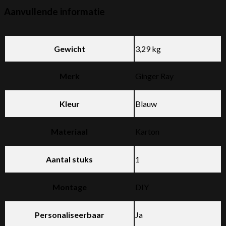
Aanvullende informatie
Gewicht
3,29 kg
Merk
Ginger Ray
Kleur
Blauw
Materiaal
Karton
Aantal stuks
1
Montage
DIY
Personaliseerbaar
Ja