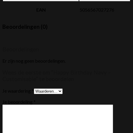
EAN
5056567027276
Beoordelingen (0)
Beoordelingen
Er zijn nog geen beoordelingen.
Wees de eerste om “Happy Birthday Navy –
Customisable” te beoordelen
Je waardering
*
Je beoordeling
*