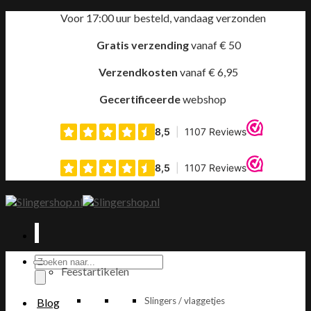
Ga
Voor 17:00 uur besteld, vandaag verzonden
naar
inhoud
Gratis verzending
vanaf € 50
Verzendkosten
vanaf € 6,95
Gecertificeerde
webshop
Producten
Feestartikelen
zoeken
Slingers / vlaggetjes
Blog