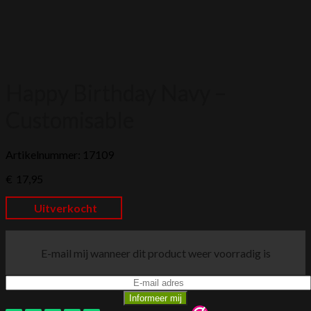
Happy Birthday Navy –
Customisable
Artikelnummer: 17109
€
17,95
Uitverkocht
E-mail mij wanneer dit product weer voorradig is