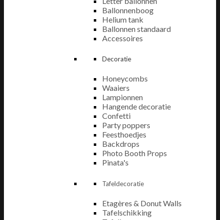
Letter ballonnen
Ballonnenboog
Helium tank
Ballonnen standaard
Accessoires
Decoratie
Honeycombs
Waaiers
Lampionnen
Hangende decoratie
Confetti
Party poppers
Feesthoedjes
Backdrops
Photo Booth Props
Pinata's
Tafeldecoratie
Etagères & Donut Walls
Tafelschikking