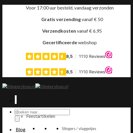
Ga
Voor 17:00 uur besteld, vandaag verzonden
naar
inhoud
Gratis verzending
vanaf € 50
Verzendkosten
vanaf € 6,95
Gecertificeerde
webshop
Producten
Feestartikelen
zoeken
Slingers / vlaggetjes
Blog