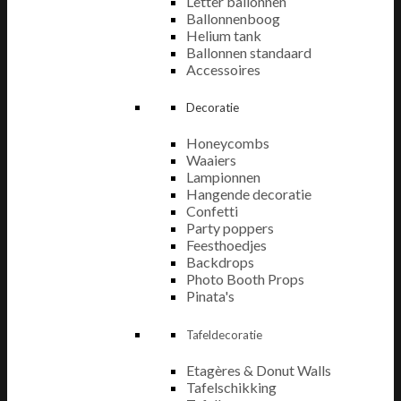
Letter ballonnen
Ballonnenboog
Helium tank
Ballonnen standaard
Accessoires
Decoratie
Honeycombs
Waaiers
Lampionnen
Hangende decoratie
Confetti
Party poppers
Feesthoedjes
Backdrops
Photo Booth Props
Pinata's
Tafeldecoratie
Etagères & Donut Walls
Tafelschikking