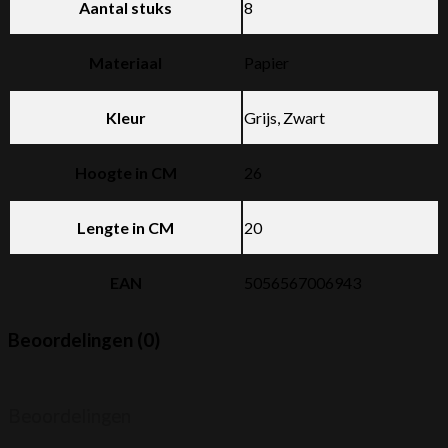
Aantal stuks
8
Materiaal
Papier
Kleur
Grijs, Zwart
Hoogte in CM
26
Lengte in CM
20
EAN
5056567006943
Beoordelingen (0)
Beoordelingen