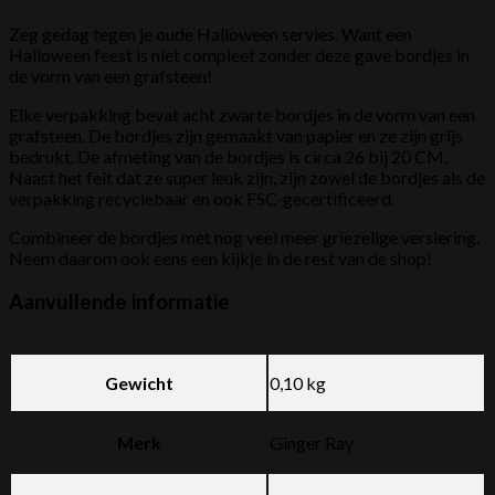
Zeg gedag tegen je oude Halloween servies. Want een
Halloween feest is niet compleet zonder deze gave bordjes in
de vorm van een grafsteen!
Elke verpakking bevat acht zwarte bordjes in de vorm van een
grafsteen. De bordjes zijn gemaakt van papier en ze zijn grijs
bedrukt. De afmeting van de bordjes is circa 26 bij 20 CM.
Naast het feit dat ze super leuk zijn, zijn zowel de bordjes als de
verpakking recyclebaar en ook FSC-gecertificeerd.
Combineer de bordjes met nog veel meer griezelige versiering.
Neem daarom ook eens een kijkje in de rest van de shop!
Aanvullende informatie
Gewicht
0,10 kg
Merk
Ginger Ray