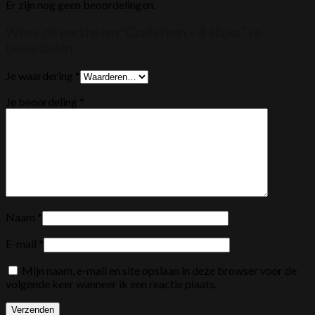
Er zijn nog geen beoordelingen.
Wees de eerste om “Grafsteen – 8 stuks” te
beoordelen
Je waardering
*
Je beoordeling
*
Naam
*
E-mail
*
Mijn naam, e-mail en site opslaan in deze browser voor de
volgende keer wanneer ik een reactie plaats.