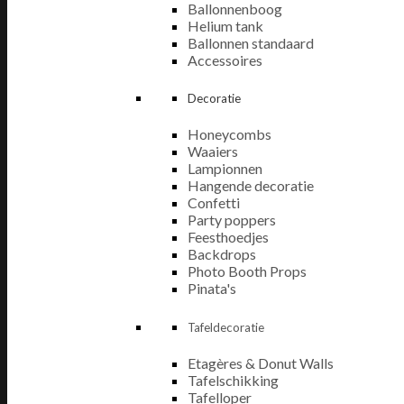
Ballonnenboog
Helium tank
Ballonnen standaard
Accessoires
Decoratie
Honeycombs
Waaiers
Lampionnen
Hangende decoratie
Confetti
Party poppers
Feesthoedjes
Backdrops
Photo Booth Props
Pinata's
Tafeldecoratie
Etagères & Donut Walls
Tafelschikking
Tafelloper