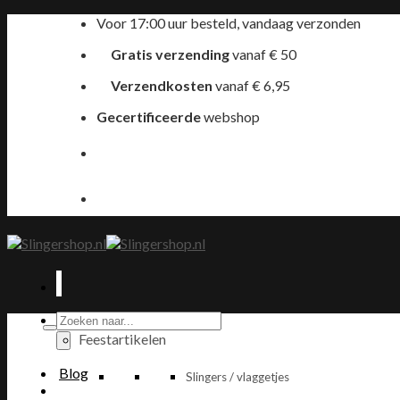
Ga
Voor 17:00 uur besteld, vandaag verzonden
naar
Gratis verzending
vanaf € 50
inhoud
Verzendkosten
vanaf € 6,95
Gecertificeerde
webshop
Producten
zoeken
Feestartikelen
Blog
Slingers / vlaggetjes