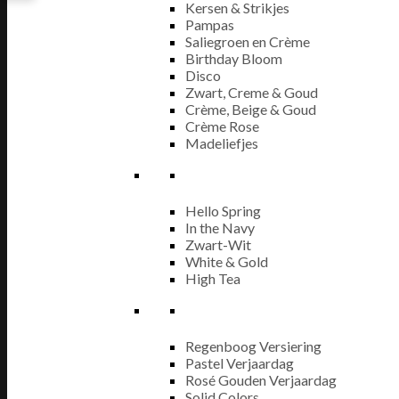
Kersen & Strikjes
Pampas
Saliegroen en Crème
Birthday Bloom
Disco
Zwart, Creme & Goud
Crème, Beige & Goud
Crème Rose
Madeliefjes
Hello Spring
In the Navy
Zwart-Wit
White & Gold
High Tea
Regenboog Versiering
Pastel Verjaardag
Rosé Gouden Verjaardag
Solid Colors