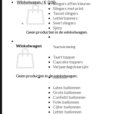
Winkelwagen /
€
0,00
Slingers effen kleuren
Slingers met print
Tassel slingers
Letterbanners
Swirl slingers
Sjerp
Geen producten in de winkelwagen.
Winkelwagen
Taartversiering
Taart topper
Cupcake toppers
Verjaardagskaarsjes
Geen producten in de winkelwagen.
Ballonnen
Latex ballonnen
Grote ballonnen
Confetti ballonnen
Folie ballonnen
Cijfer ballonnen
Letter ballonnen