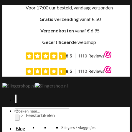
Ga
Voor 17:00 uur besteld, vandaag verzonden
naar
inhoud
Gratis verzending
vanaf € 50
Verzendkosten
vanaf € 6,95
Gecertificeerde
webshop
Producten
Feestartikelen
zoeken
Slingers / vlaggetjes
Blog