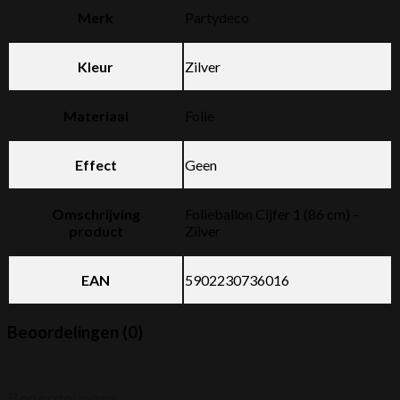
Merk
Partydeco
Kleur
Zilver
Materiaal
Folie
Effect
Geen
Omschrijving
Folieballon Cijfer 1 (86 cm) –
product
Zilver
EAN
5902230736016
Beoordelingen (0)
Beoordelingen