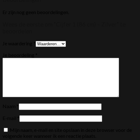
Er zijn nog geen beoordelingen.
Wees de eerste om “Cijfer 1 (86 cm) – Zilver” te
beoordelen
Je waardering
*
Je beoordeling
*
Naam
*
E-mail
*
Mijn naam, e-mail en site opslaan in deze browser voor de
volgende keer wanneer ik een reactie plaats.