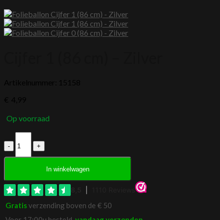
Cijfer 1 (86 cm) – Zilver
Artikelnummer: 15158
€
4,99
Op voorraad
Cijfer
1
(86
cm)
In winkelwagen
-
Zilver
aantal
Gratis
verzending boven de € 50
Voor 17:00u besteld,
vandaag verzonden