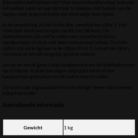
Bijzondere leeftijd bereikt? Met deze foliecijfers mag iedereen
het weten! Leuk om aan de muur te hangen, met behulp van de
tapjes, waar je gemakkelijk een visdraadje door spant.
In de verpakking zit één foliecijfer, namelijk het cijfer 1. Het
foliecijfer heeft een hoogte van 86 cm (34 inch). De
folieballonnen zijn zelf te vullen met zowel lucht (d.m.v.
handpompje) of als je wilt laten zweven met helium. De folie
cijfers zijn verkrijgbaar in de cijfers 0 t/m 9. Je kunt de cijfers
combineren om elk mogelijk getal te maken!
Let op: er wordt geen rietje meegeleverd om de folieballon mee
op te blazen. Je kunt een eigen rietje gebruiken of een
handpompje gebruiken om de ballon mee te vullen.
Op zoek naar bijpassende feestversiering? Neem dan snel een
kijkje hieronder!
Aanvullende informatie
Gewicht
1 kg