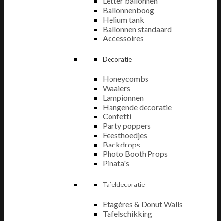
Letter ballonnen
Ballonnenboog
Helium tank
Ballonnen standaard
Accessoires
Decoratie
Honeycombs
Waaiers
Lampionnen
Hangende decoratie
Confetti
Party poppers
Feesthoedjes
Backdrops
Photo Booth Props
Pinata's
Tafeldecoratie
Etagères & Donut Walls
Tafelschikking