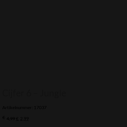
Cijfer 6 – Jungle
Artikelnummer: 17037
Oorspronkelijke
Huidige
€
4,99
€
2,99
prijs
prijs