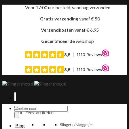
Ga
Voor 17:00 uur besteld, vandaag verzonden
naar
inhoud
Gratis verzending
vanaf € 50
Verzendkosten
vanaf € 6,95
Gecertificeerde
webshop
Producten
Feestartikelen
zoeken
Slingers / vlaggetjes
Blog