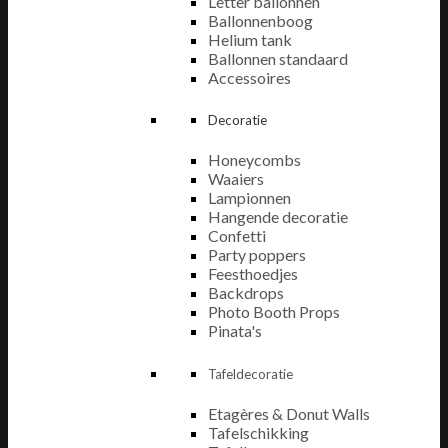
Letter ballonnen
Ballonnenboog
Helium tank
Ballonnen standaard
Accessoires
Decoratie
Honeycombs
Waaiers
Lampionnen
Hangende decoratie
Confetti
Party poppers
Feesthoedjes
Backdrops
Photo Booth Props
Pinata's
Tafeldecoratie
Etagères & Donut Walls
Tafelschikking