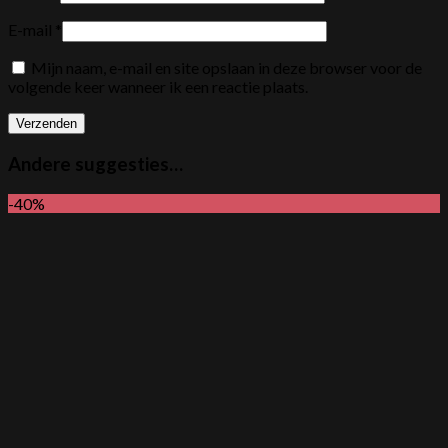
E-mail
*
Mijn naam, e-mail en site opslaan in deze browser voor de
volgende keer wanneer ik een reactie plaats.
Andere suggesties…
-40%