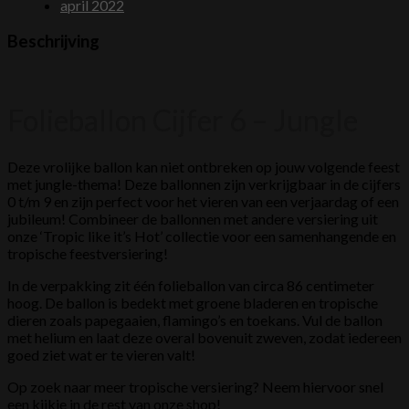
april 2022
Beschrijving
Folieballon Cijfer 6 – Jungle
Deze vrolijke ballon kan niet ontbreken op jouw volgende feest
met jungle-thema! Deze ballonnen zijn verkrijgbaar in de cijfers
0 t/m 9 en zijn perfect voor het vieren van een verjaardag of een
jubileum! Combineer de ballonnen met andere versiering uit
onze ‘Tropic like it’s Hot’ collectie voor een samenhangende en
tropische feestversiering!
In de verpakking zit één folieballon van circa 86 centimeter
hoog. De ballon is bedekt met groene bladeren en tropische
dieren zoals papegaaien, flamingo’s en toekans. Vul de ballon
met helium en laat deze overal bovenuit zweven, zodat iedereen
goed ziet wat er te vieren valt!
Op zoek naar meer tropische versiering? Neem hiervoor snel
een kijkje in de rest van onze shop!