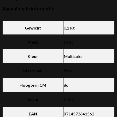
Aanvullende informatie
Gewicht
0,1 kg
Merk
Folat
Kleur
Multicolor
Materiaal
Folie
Hoogte in CM
86
Vorm
Cijfer
EAN
8714572641562