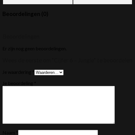
Beoordelingen (0)
Beoordelingen
Er zijn nog geen beoordelingen.
Wees de eerste om “Cijfer 6 – Jungle” te beoordelen
Je waardering
*
Je beoordeling
*
Naam
*