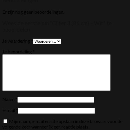
Beoordelingen
Er zijn nog geen beoordelingen.
Wees de eerste om “Cijfer 3 (86 cm) – Wit” te
beoordelen
Je waardering
*
Je beoordeling
*
Naam
*
E-mail
*
Mijn naam, e-mail en site opslaan in deze browser voor de
volgende keer wanneer ik een reactie plaats.