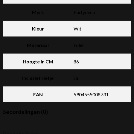
Merk
Partydeco
Kleur
Wit
Materiaal
Folie
Hoogte in CM
86
Inclusief rietje
Ja
EAN
5904555008731
Beoordelingen (0)