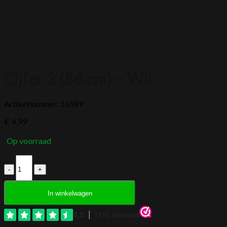
Cijfer 3 (86 cm) – Wit
Artikelnummer: 16589
€
4,99
Op voorraad
Cijfer
3
(86
cm)
In winkelwagen
-
Wit
aantal