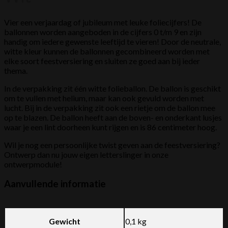
Vier een verjaardag of jubileum met leuke foliecijfers! De
ballonnen worden aangeboden in de cijfers 0 t/m 9 en zijn
handig om iedere gewenste leeftijd te vieren! Door de neutrale,
witte kleur kunnen de ballonnen gecombineerd worden met
elke soort feestversiering en sluiten ze goed aan bij ieder
thema.
In de verpakking zit één witte folieballon. De ballon is geschikt
om te vullen met helium, maar kan ook gevuld worden met
lucht. Bij in de verpakking zit ook een rietje om de ballon mee
op te blazen. De ballon heeft aan de boven- en onderkant lusjes
waar je een lint doorheen kunt rijgen en is 86 centimeter hoog.
Wil je nog een persoonlijke twist geven aan de feestversiering?
Ontwerp dan nu jouw eigen letterslinger in onze
ontwerpmodule!
Aanvullende informatie
Gewicht
0,1 kg