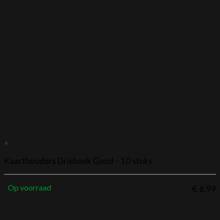
+
Kaarthouders Driehoek Goud – 10 stuks
Op voorraad
€
6,99