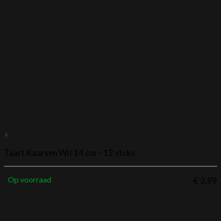
+
Taart Kaarsen Wit 14 cm – 12 stuks
Op voorraad
€
3,99