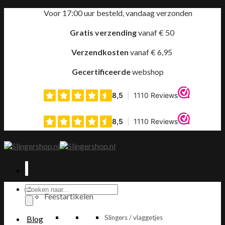
Ga
Voor 17:00 uur besteld, vandaag verzonden
naar
inhoud
Gratis verzending
vanaf € 50
Verzendkosten
vanaf € 6,95
Gecertificeerde
webshop
Producten
Feestartikelen
zoeken
Slingers / vlaggetjes
Blog