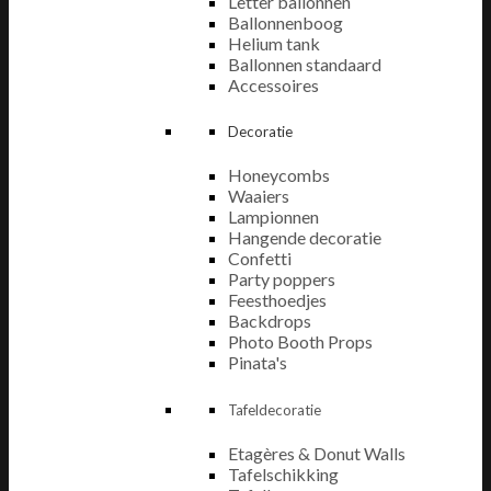
Letter ballonnen
Ballonnenboog
Helium tank
Ballonnen standaard
Accessoires
Decoratie
Honeycombs
Waaiers
Lampionnen
Hangende decoratie
Confetti
Party poppers
Feesthoedjes
Backdrops
Photo Booth Props
Pinata's
Tafeldecoratie
Etagères & Donut Walls
Tafelschikking