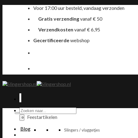
Ga
Voor 17:00 uur besteld, vandaag verzonden
naar
Gratis verzending
vanaf € 50
inhoud
Verzendkosten
vanaf € 6,95
Gecertificeerde
webshop
Producten
zoeken
Feestartikelen
Blog
Slingers / vlaggetjes