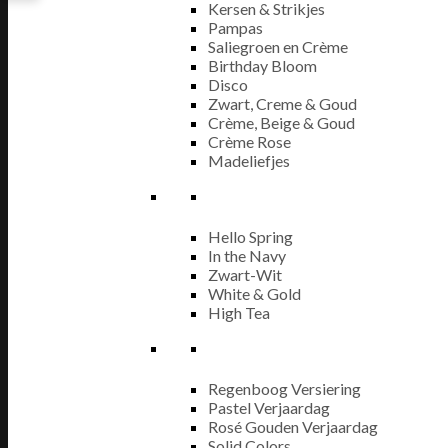
Kersen & Strikjes
Pampas
Saliegroen en Crème
Birthday Bloom
Disco
Zwart, Creme & Goud
Crème, Beige & Goud
Crème Rose
Madeliefjes
Hello Spring
In the Navy
Zwart-Wit
White & Gold
High Tea
Regenboog Versiering
Pastel Verjaardag
Rosé Gouden Verjaardag
Solid Colors