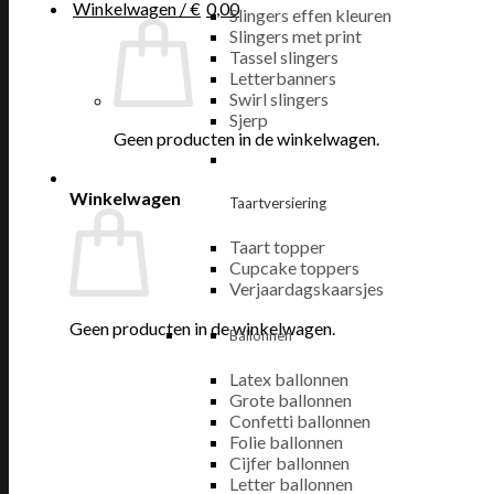
Winkelwagen /
€
0,00
Slingers effen kleuren
Slingers met print
Tassel slingers
Letterbanners
Swirl slingers
Sjerp
Geen producten in de winkelwagen.
Winkelwagen
Taartversiering
Taart topper
Cupcake toppers
Verjaardagskaarsjes
Geen producten in de winkelwagen.
Ballonnen
Latex ballonnen
Grote ballonnen
Confetti ballonnen
Folie ballonnen
Cijfer ballonnen
Letter ballonnen