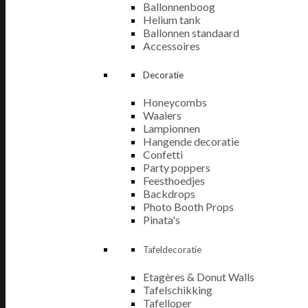
Ballonnenboog
Helium tank
Ballonnen standaard
Accessoires
Decoratie
Honeycombs
Waaiers
Lampionnen
Hangende decoratie
Confetti
Party poppers
Feesthoedjes
Backdrops
Photo Booth Props
Pinata's
Tafeldecoratie
Etagères & Donut Walls
Tafelschikking
Tafelloper