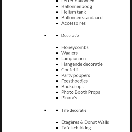
Letter ballonnen
Ballonnenboog
Helium tank
Ballonnen standaard
Accessoires
Decoratie
Honeycombs
Waaiers
Lampionnen
Hangende decoratie
Confetti
Party poppers
Feesthoedjes
Backdrops
Photo Booth Props
Pinata's
Tafeldecoratie
Etagères & Donut Walls
Tafelschikking