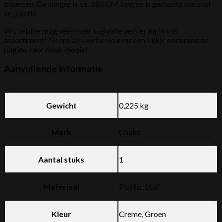
bloemen. De slinger is ca. 220 CM lang en is gemaakt van stof
en plastic.
Wij hebben nog veel meer stijlvolle versiering in ons
assortiment! Neem bijvoorbeeld eens een kijkje onderaan de
pagina voor meer moois!
Aanvullende informatie
Gewicht
0,225 kg
Merk
Chaks
Aantal stuks
1
Materiaal
Plastic, Stof
Kleur
Creme, Groen