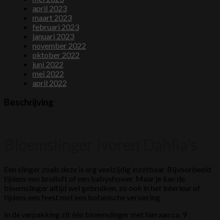
april 2023
maart 2023
februari 2023
januari 2023
november 2022
oktober 2022
juni 2022
mei 2022
april 2022
Beschrijving
Bloemslinger Ivoren Dahlia’s
Een slinger zoals deze is erg veelzijdig inzetbaar. Bijvoorbeeld
tijdens een bruiloft of een babyshower. Maar je kan de
bloemslinger altijd wel gebruiken, zo ook in het interieur of
tijdens een feest met een botanische versiering.
In de verpakking zit één bloemslinger met hieraan ca. 9