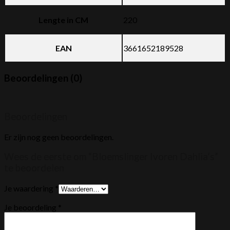
Lengte in CM
220
EAN
3661652189528
Beoordelingen (0)
Beoordelingen
Er zijn nog geen beoordelingen.
Wees de eerste om “Bloemslinger Ivoren Dahlia’s”
te beoordelen
Je waardering
*
Je beoordeling
*