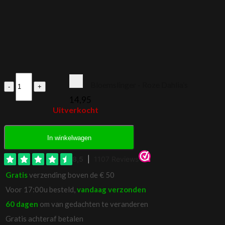
Bloemslinger
Bloemslinger - Roze Dahlia’s
Ivoren
Dahlia's
14,95
aantal
Uitverkocht
In winkelwagen
Gratis
verzending boven de € 50
Voor 17:00u besteld,
vandaag verzonden
60 dagen
om van gedachten te veranderen
Gratis achteraf betalen