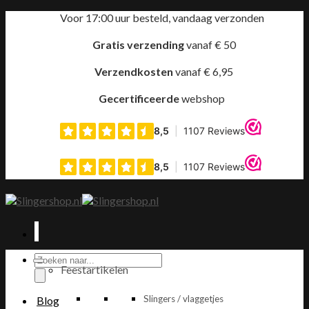
Ga
Voor 17:00 uur besteld, vandaag verzonden
naar
inhoud
Gratis verzending
vanaf € 50
Verzendkosten
vanaf € 6,95
Gecertificeerde
webshop
Producten
Feestartikelen
zoeken
Slingers / vlaggetjes
Blog