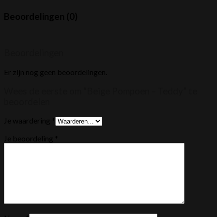
Beoordelingen (0)
Beoordelingen
Er zijn nog geen beoordelingen.
Wees de eerste om “Beige Pompoen – Teddy” te
beoordelen
Je waardering
*
Je beoordeling
*