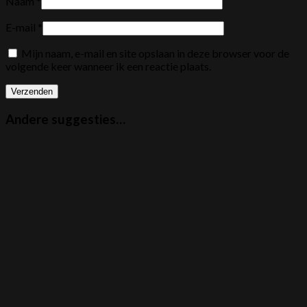
Naam
*
E-mail
*
Mijn naam, e-mail en site opslaan in deze browser voor de
volgende keer wanneer ik een reactie plaats.
Andere suggesties…