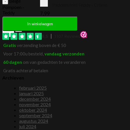
Beige
Paddenstoel Teddy - Crème
Pompoen -
Teddy
7,99
aantal
In winkelwagen
Gratis
verzending boven de € 50
Voor 17:00u besteld,
vandaag verzonden
60 dagen
om van gedachten te veranderen
Gratis achteraf betalen
Archieven
februari 2025
januari 2025
december 2024
november 2024
oktober 2024
september 2024
augustus 2024
juli 2024