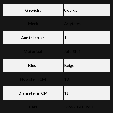
Gewicht
0,65 kg
Merk
Artyfetes
Aantal stuks
1
Materiaal
Jute, Stof
Kleur
Beige
Hoogte in CM
13
Diameter in CM
11
EAN
3666735003951