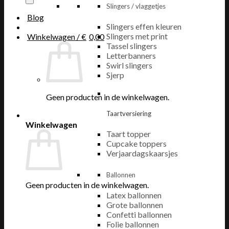
Slingers / vlaggetjes
Blog
Slingers effen kleuren
Slingers met print
Winkelwagen /
€
0,00
Tassel slingers
Letterbanners
Swirl slingers
Sjerp
Geen producten in de winkelwagen.
Taartversiering
Winkelwagen
Taart topper
Cupcake toppers
Verjaardagskaarsjes
Ballonnen
Geen producten in de winkelwagen.
Latex ballonnen
Grote ballonnen
Confetti ballonnen
Folie ballonnen