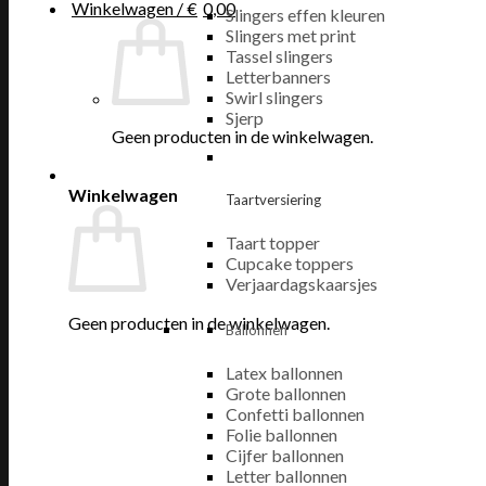
Winkelwagen /
€
0,00
Slingers effen kleuren
Slingers met print
Tassel slingers
Letterbanners
Swirl slingers
Sjerp
Geen producten in de winkelwagen.
Winkelwagen
Taartversiering
Taart topper
Cupcake toppers
Verjaardagskaarsjes
Geen producten in de winkelwagen.
Ballonnen
Latex ballonnen
Grote ballonnen
Confetti ballonnen
Folie ballonnen
Cijfer ballonnen
Letter ballonnen