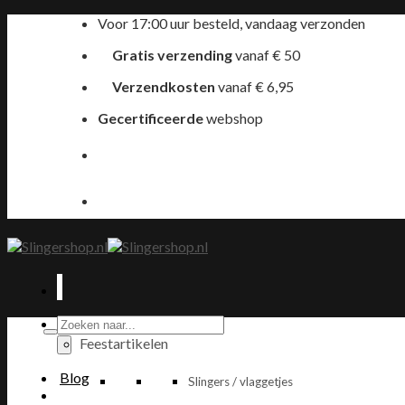
Ga
Voor 17:00 uur besteld, vandaag verzonden
naar
Gratis verzending
vanaf € 50
inhoud
Verzendkosten
vanaf € 6,95
Gecertificeerde
webshop
Producten
zoeken
Feestartikelen
Blog
Slingers / vlaggetjes