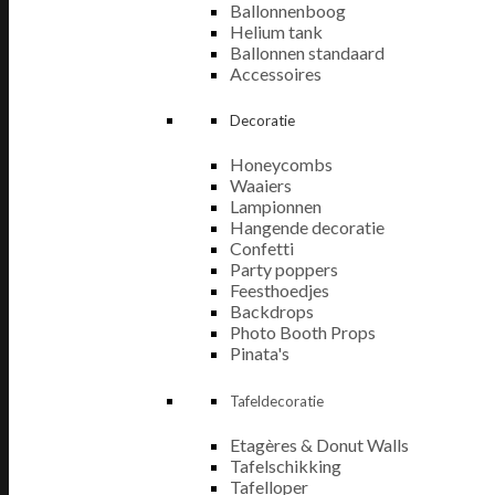
Ballonnenboog
Helium tank
Ballonnen standaard
Accessoires
Decoratie
Honeycombs
Waaiers
Lampionnen
Hangende decoratie
Confetti
Party poppers
Feesthoedjes
Backdrops
Photo Booth Props
Pinata's
Tafeldecoratie
Etagères & Donut Walls
Tafelschikking
Tafelloper