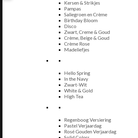
Kersen & Strikjes
Pampas
Saliegroen en Crème
Birthday Bloom
Disco
Zwart, Creme & Goud
Crème, Beige & Goud
Crème Rose
Madeliefjes
Hello Spring
In the Navy
Zwart-Wit
White & Gold
High Tea
Regenboog Versiering
Pastel Verjaardag
Rosé Gouden Verjaardag
Solid Colors