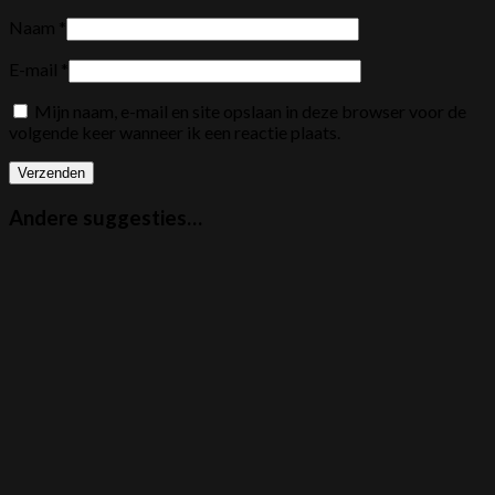
Naam
*
E-mail
*
Mijn naam, e-mail en site opslaan in deze browser voor de
volgende keer wanneer ik een reactie plaats.
Andere suggesties…