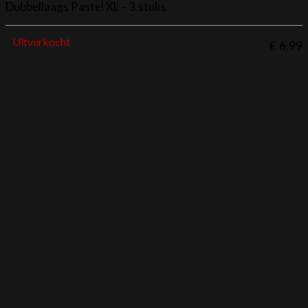
Dubbellaags Pastel XL – 3 stuks
Uitverkocht
€
6,99