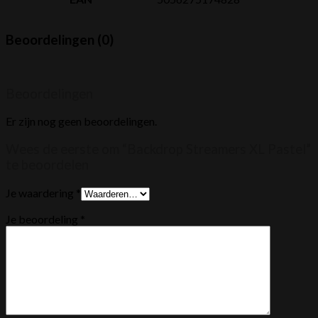
Beoordelingen (0)
Beoordelingen
Er zijn nog geen beoordelingen.
Wees de eerste om “Backdrop Streamers XL Pastel”
te beoordelen
Je waardering
*
Je beoordeling
*