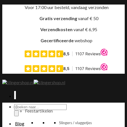
Ga
Voor 17:00 uur besteld, vandaag verzonden
naar
inhoud
Gratis verzending
vanaf € 50
Verzendkosten
vanaf € 6,95
Gecertificeerde
webshop
Producten
Feestartikelen
zoeken
Slingers / vlaggetjes
Blog