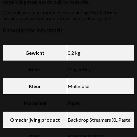
verpakking staat een duidelijke instructie.
Op zoek naar meer mooie feestversiering? We hebben
hieronder alvast wat mooie items voor je klaargezet!
Aanvullende informatie
Gewicht
0,2 kg
Merk
Ginger Ray
Kleur
Multicolor
Materiaal
Papier
Omschrijving product
Backdrop Streamers XL Pastel
EAN
5056275174828