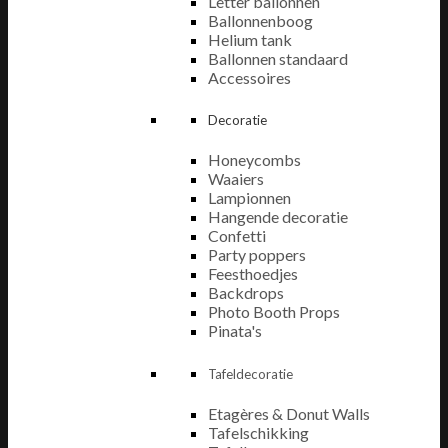
Letter ballonnen
Ballonnenboog
Helium tank
Ballonnen standaard
Accessoires
Decoratie
Honeycombs
Waaiers
Lampionnen
Hangende decoratie
Confetti
Party poppers
Feesthoedjes
Backdrops
Photo Booth Props
Pinata's
Tafeldecoratie
Etagères & Donut Walls
Tafelschikking